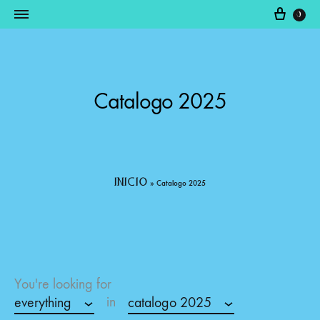
0
Somos
productos
Fabricantes
raquim
Catalogo 2025
inicio
»
Catalogo 2025
You're looking for
in
everything
catalogo 2025