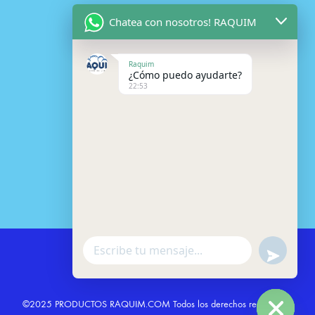
añadir al carrito
Chatea con nosotros! RAQUIM
Raquim
¿Cómo puedo ayudarte?
22:53
LOAD MORE
W
u
h
a
n
©2025 PRODUCTOS RAQUIM.COM Todos los derechos reservados.
t