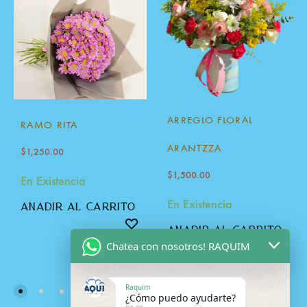
ARREGLO FLORAL
RAMO RITA
ARANTZZA
$
1,250.00
$
1,500.00
En Existencia
En Existencia
añadir al carrito
añadir al carrito
Chatea con nosotros! RAQUIM
Raquim
¿Cómo puedo ayudarte?