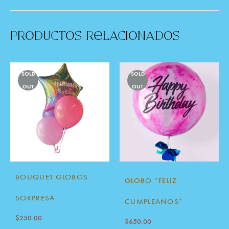
Productos Relacionados
SOLD
SOLD
OUT
OUT
BOUQUET GLOBOS
GLOBO “FELIZ
SORPRESA
CUMPLEAÑOS”
$
250.00
$
650.00