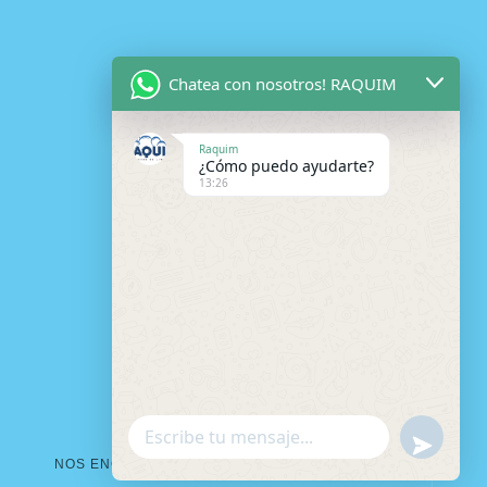
Chatea con nosotros! RAQUIM
Raquim
¿Cómo puedo ayudarte?
13:26
W
u
NOS ENCONTRAMOS EN:
h