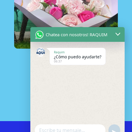
Chatea con nosotros! RAQUIM
Raquim
¿Cómo puedo ayudarte?
Ramo Ana
06:37
COMPRAR