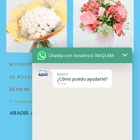
Chatea con nosotros! RAQUIM
BOUQUET BLANCA DE
JARRON FERNANDA
Raquim
$
1,200.00
50 ROSAS
¿Cómo puedo ayudarte?
10:24
En Existencia
$
2,100.00
añadir al carrito
En Existencia
añadir al carrito