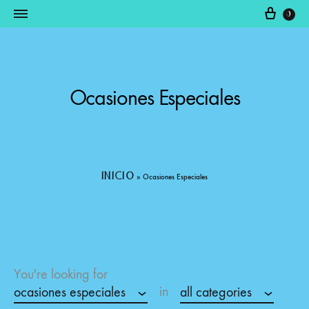
0
Somos
productos
Fabricantes
raquim
Ocasiones Especiales
inicio
»
Ocasiones Especiales
You're looking for
in
ocasiones especiales
all categories