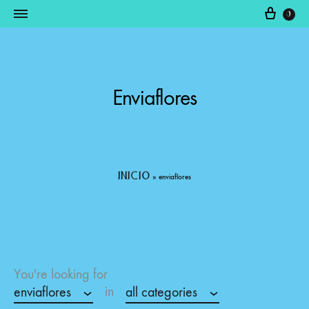
0
Somos
productos
Fabricantes
raquim
Enviaflores
inicio
»
enviaflores
You're looking for
in
enviaflores
all categories