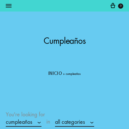
0
Somos
productos
Fabricantes
raquim
Cumpleaños
inicio
»
cumpleaños
You're looking for
in
cumpleaños
all categories