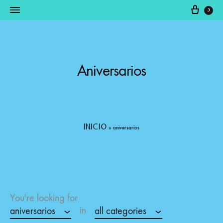
0
Somos
productos
Fabricantes
raquim
Aniversarios
inicio
»
aniversarios
You're looking for
in
aniversarios
all categories